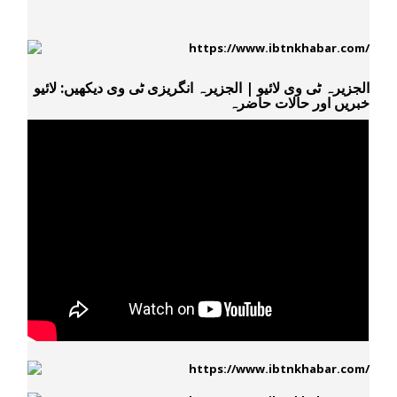
الجزیرہ ٹی وی لائیو | الجزیرہ انگریزی ٹی وی دیکھیں: لائیو
خبریں اور حالات حاضرہ