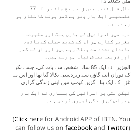
15 مئی 2025
77 سال قبل نقبہ میں زندہ بچ جانے والے
فلسطینی ایک بار پھر بے گھر ہونے کا شکار ہو
رہے ہیں۔
غزہ میں اسرائیل کی جاری جنگ اور مقبوضہ
مغربی کنارے پر اس کے شدید حملے کے ساتھ،
خاندان تشدد سے بھاگ رہے ہیں اور ان کے گھر
اور ذریعہ معاش تباہ ہو رہے ہیں۔
الجزیرہ نے ایک 85 سالہ شخص سے بات کی، جسے نکبہ
کے دوران اپنے گاؤں سے زبردستی نکالا گیا تھا اور اس نے
غزہ کے ایک پناہ گزین کیمپ میں اپنی زندگی گزاری۔
لیکن پٹی پر اسرائیل کی بمباری نے ایک بار
پھر اس کی زندگی اجیرن کر دی ہے۔
(
Click here
for Android APP of IBTN. You
can follow us on
facebook
and
Twitter
)