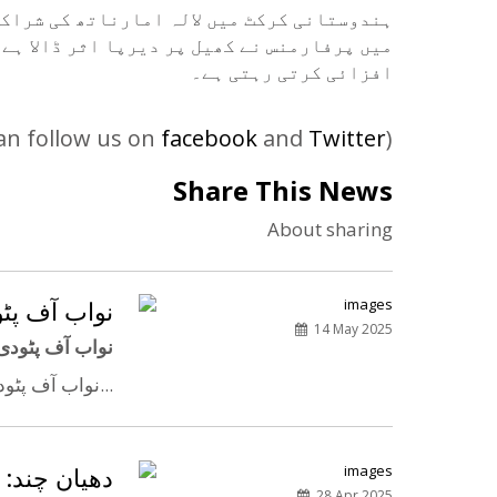
ہندوستانی کرکٹ میں لالہ امارناتھ کی شراکت
میں پرفارمنس نے کھیل پر دیرپا اثر ڈالا ہے 
افزائی کرتی رہتی ہے۔
an follow us on
facebook
and
Twitter
)
Share This News
About sharing
نواب آف پٹو
14 May 2025
نواب آف پٹودی:
نواب آف پٹودی، جس...
دھیان چند: 
28 Apr 2025