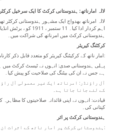
لالہ امارناتھ: ہندوستانی کرکٹ کا ایک سرخیل کرکٹر
لالہ امرناتھ بھدواج ایک مشہور ہندوستانی کرکٹر تھ
اہم کردار ادا کیا۔ 11 س
ہندوستانی کرکٹ میں امرناتھ کی شراکت میں۔
کرکٹنگ کیریئر
امار ناتھ کے کرکیٹنگ کیریئر کو متعدد قابل ذکر کارناموں نے نشان زد کیا ، جن میں:
پہلی ہندوستانی صدی: انہوں نے ٹیسٹ کرکٹ میں ہند
ہے جس نے ان کی بیٹنگ کی صلاحیت کو پیش کیا۔
آل راؤنڈر: امرناتھ ایک غیر معمولی آل راؤن
کے لئے جانا جاتا ہے۔
قیادت: انہوں نے اپنی قائدانہ صلاحیتوں کا مظاہرہ
کپتانی کی۔
ہندوستانی کرکٹ پر اثر
ہندوستانی کرکٹ پر امار ناتھ کے اثرات ان کی فیلڈ کامیابیوں سے آگے بڑھتے ہیں: