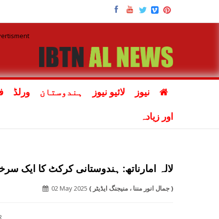
نیوز
لائیو نیوز
ہندوستان
ورلڈ
ف
اور زیادہ
لالہ امارناتھ: ہندوستانی کرکٹ کا ایک سرخ
( جمال انور مننا ، منیجنگ ایڈیٹر )
02 May 2025