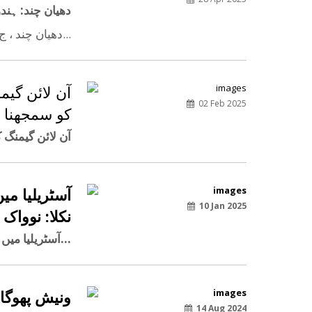
دھیان چند: ہند
دھیان چند ، ج...
آن لائن گیم
02 Feb 2025
کو سمجھنا
آن لائن گیمنگ 
آسٹریلیا می
10 Jan 2025
نکلا: نوواک
آسٹریلیا میں حراست کے دوران جو کھانا ملا وہ زہریلا نکلا: نوواک جوک...
ونیش پھوگا
14 Aug 2024