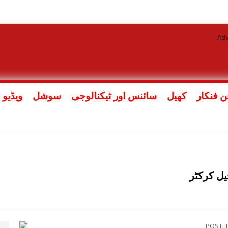
ن فنکار
کھیل
سائنس اور ٹیکنالوجی
سوشل
ویڈیو
یل کرکٹر