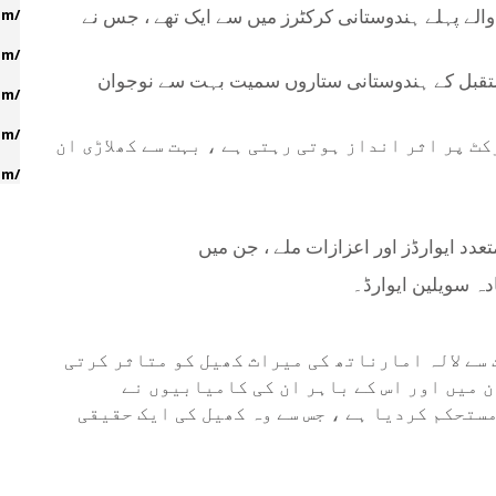
ے والے پہلے ہندوستانی کرکٹرز میں سے ایک تھے ، جس نے
مستقبل کے ہندوستانی ستاروں سمیت بہت سے نوجوان
ٹ پر اثر انداز ہوتی رہتی ہے ، بہت سے کھلاڑی ان
سے لالہ امارناتھ کی میراث کھیل کو متاثر کرتی
ن میں اور اس کے باہر ان کی کامیابیوں نے
ستحکم کردیا ہے ، جس سے وہ کھیل کی ایک حقیقی