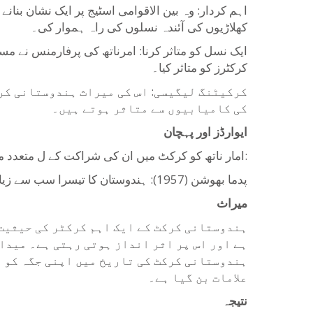
اہم کردار: وہ بین الاقوامی اسٹیج پر ایک نشان بنان
کھلاڑیوں کی آئندہ نسلوں کی راہ ہموار کی۔
ایک نسل کو متاثر کرنا: امرناتھ کی پرفارمنس نے 
کرکٹرز کو متاثر کیا۔
کرکیٹنگ لیگیسی: اس کی میراث ہندوستانی کرک
کی کامیابیوں سے متاثر ہوتے ہیں۔
ایوارڈز اور پہچان
امار ناتھ کو کرکٹ میں ان کی شراکت کے ل متعدد متعدد ایوارڈز اور اعزازات ملے ، جن میں:
پدما بھوشن (1957): ہندوستان کا تیسرا سب سے زیادہ سویلین ایوارڈ۔
میراث
ہندوستانی کرکٹ کے ایک اہم کرکٹر کی حیثیت 
ہے اور اس پر اثر انداز ہوتی رہتی ہے۔ میدا
ہندوستانی کرکٹ کی تاریخ میں اپنی جگہ کو م
علامات بن گیا ہے۔
نتیجہ