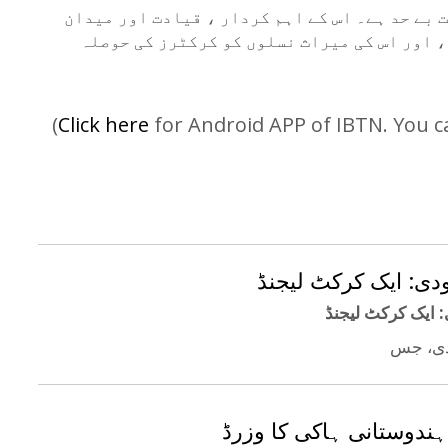
 بے حد ہے۔ اس کے اہم کردار ، قیادت اور میدان
، اور اس کی میراث نسلوں کو کرکٹرز کی حوصلہ
(
Click here
for Android APP of IBTN. You c
دی: ایک کرکٹ لیجنڈ
 ایک کرکٹ لیجنڈ
ہندوستانی ہاکی کا وزرڈ