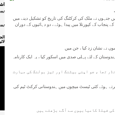
اشت
یں جنہوں نے ملک کی کرکٹنگ کی تاریخ کو تشکیل دینے میں
تمبر ، 1911 کو ، برٹش انڈیا کے پنجاب کے کپورتلا میں پیدا ہوئے ، دو دہائیوں کے دوران
الج
لائ
وستان کے لئے پہلی صدی میں اسکور کیا ، یہ ایک کارنامہ
ڈر تھا ، جو اپنی بیٹنگ اور تیز بولنگ کی مہارت
 کرتے ہوئے کئی ٹیسٹ میچوں میں ہندوستانی کرکٹ ٹیم کی